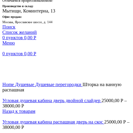
Отличаемся профессионализмом!
Производство и склад:
Мытищи, Коминтерна, 13
Офис продаж:
Москва, Ярославское шоссе, д. 144
Поиск
Список желаний
0
пунктов
0,00
Р
Меню
0
пунктов
0,00
Р
-11%
Новый
Увеличить
Home
Душевые
Душевые перегородки
Шторка на ванную
распашная
Угловая душевая кабина дверь двойной слайдер
25000,00
Р
–
38000,00
Р
Назад к товарам
Угловая душевая кабина распашная дверь на скос
25000,00
Р
–
38000,00
Р